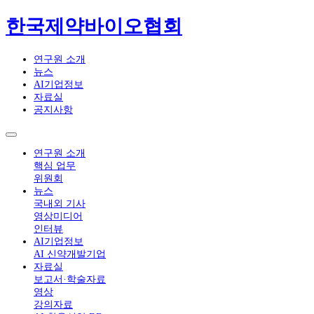
한국제약바이오협회
연구원 소개
뉴스
AI기업정보
자료실
공지사항
연구원 소개
핵심 업무
위원회
뉴스
국내외 기사
영상미디어
인터뷰
AI기업정보
AI 신약개발기업
자료실
보고서·학술자료
영상
강의자료